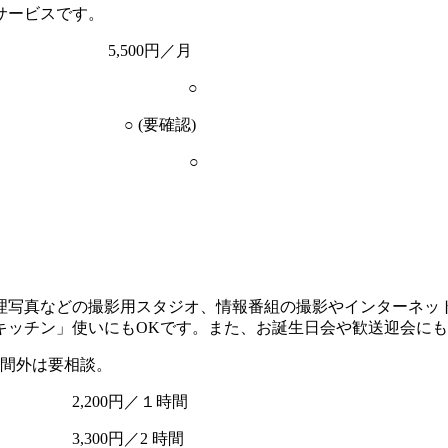
サービスです。
0円／月
 ○
要確認)
用 ○
理写真などの撮影用スタジオ、情報番組の撮影やインターネッ
キッチン」使いにもOKです。また、お誕生日会や歓送迎会に
間外は要相談。
円／１時間
／2 時間