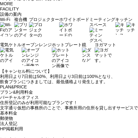
MORE
FACILITY
設備の案内
Wi-Fi
複合機
プロジェクター
ホワイトボード
ミーティング
キッチン
スペース
電気ケトル
オーブンレンジ
ホットプレート
鏡
ヨガマット
【キャンセル料について】
利用日より7日前は50%、利用日より3日前は100%となり、
飲食プランにつきましては、最低価格より発生します。
PLAN&PRICE
プラン&利用料金
バーチャルオフィス
住所登記のみが利用可能なプランです！
文字通り仮想の事務所のことで、事務所用の住所を貸し出すサービスで
基本料金 5,500
郵便物 
法人登記 ○ (要
HP掲載利用