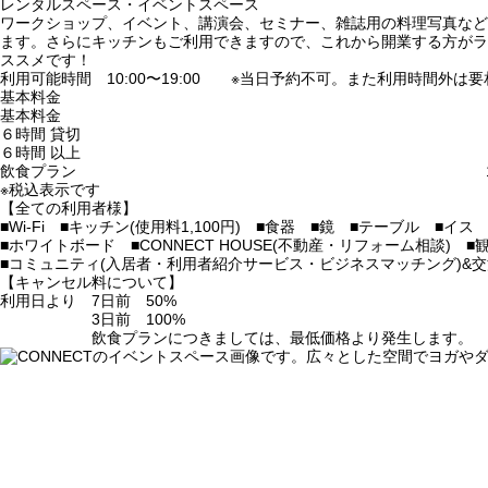
レンタルスペース・イベントスペース
ワークショップ、イベント、講演会、セミナー、雑誌用の料理写真など
ます。さらにキッチンもご利用できますので、これから開業する方がラ
ススメです！
利用可能時間 10:00〜19:00
※当日予約不可。また利用時間外は要
基本料金 2,200円／
基本料金 3,300円／
６時間 貸切 11,0
６時間 以上 オーダ
飲食プラン 1,100×利
※税込表示です
【全ての利用者様】
■Wi-Fi ■キッチン(使用料1,100円) ■食器 ■鏡 ■テーブル ■
■ホワイトボード ■CONNECT HOUSE(不動産・リフォーム相談)
■コミュニティ(入居者・利用者紹介サービス・ビジネスマッチング)&
【キャンセル料について】
利用日より 7日前 50%
3日前 100%
飲食プランにつきましては、最低価格より発生します。